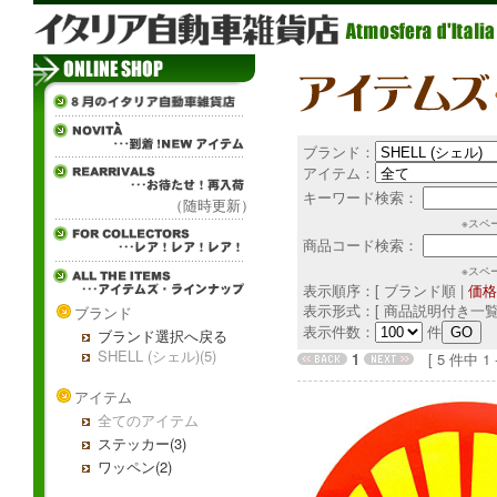
ブランド：
アイテム：
キーワード検索：
（随時更新）
※スペ
商品コード検索：
※スペ
表示順序：[ ブランド順 |
価格
表示形式：[ 商品説明付き一覧
ブランド
表示件数：
件
ブランド選択へ戻る
SHELL (シェル)(5)
1
[ 5 件中 1 - 
アイテム
全てのアイテム
ステッカー(3)
ワッペン(2)