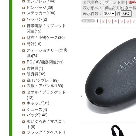
エンブレム(144)
表示順序：[ ブランド順 |
価格
ピンバッジ(29)
表示形式：[ 商品説明付き一覧
ステッカー(130)
表示件数：
件
ワッペン(2)
1
｜
2
｜
3
｜
4
｜
5
｜
6
｜
7
携帯電話 / タブレット
関連(15)
財布 / 小物ケース(30)
時計(16)
ステーショナリー(文房
具)(74)
PC / AV機器関連(11)
喫煙具(1)
装身具(32)
傘 (アンブレラ)(9)
衣服・アパレル(189)
タオル / ブランケット
(12)
キャップ(31)
シューズ(4)
バッグ(142)
ぬいぐるみ / マスコッ
ト(6)
フラッグ / タペストリ