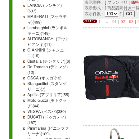
表示順序：[ ブランド順 |
価格
LANCIA (ランチア)
表示形式：[ 商品説明付き一覧
(537)
表示件数：
件
MASERATI (マセラテ
1
...
91
｜
92
｜
93
｜
ィ)(499)
Lamborghini (ランボル
ギーニ)(149)
AUTOBIANCHI (アウト
ビアンキ)(11)
GIANNINI (ジャンニー
ニ)(19)
Cisitalia (チシタリア)(6)
De Tomaso (デトマソ)
(12)
OSCA (オスカ)(13)
Stanguellini (スタンゲ
リーニ)(7)
Aprilia (アプリリア)(55)
Moto Guzzi (モトグッ
チ)(44)
VESPA (ベスパ)(380)
DUCATI (ドゥカティ)
(187)
Pininfarina (ピニンファ
リーナ)(109)