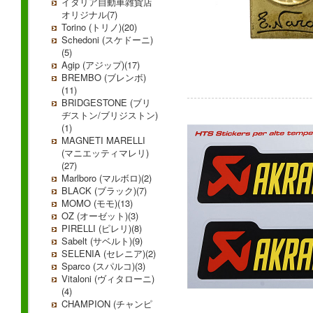
イタリア自動車雑貨店
オリジナル(7)
Torino (トリノ)(20)
Schedoni (スケドーニ)
(5)
Agip (アジップ)(17)
BREMBO (ブレンボ)
(11)
BRIDGESTONE (ブリ
ヂストン/ブリジストン)
(1)
MAGNETI MARELLI
(マニエッティマレリ)
(27)
Marlboro (マルボロ)(2)
BLACK (ブラック)(7)
MOMO (モモ)(13)
OZ (オーゼット)(3)
PIRELLI (ピレリ)(8)
Sabelt (サベルト)(9)
SELENIA (セレニア)(2)
Sparco (スパルコ)(3)
Vitaloni (ヴィタローニ)
(4)
CHAMPION (チャンピ