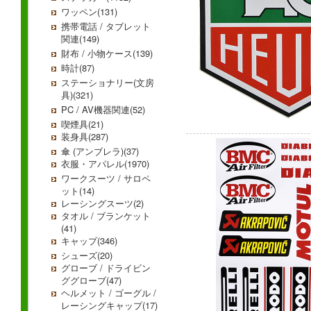
ワッペン(131)
携帯電話 / タブレット
関連(149)
財布 / 小物ケース(139)
時計(87)
ステーショナリー(文房
具)(321)
PC / AV機器関連(52)
喫煙具(21)
装身具(287)
傘 (アンブレラ)(37)
衣服・アパレル(1970)
ワークスーツ / サロペ
ット(14)
レーシングスーツ(2)
タオル / ブランケット
(41)
キャップ(346)
シューズ(20)
グローブ / ドライビン
ググローブ(47)
ヘルメット / ゴーグル /
レーシングキャップ(17)