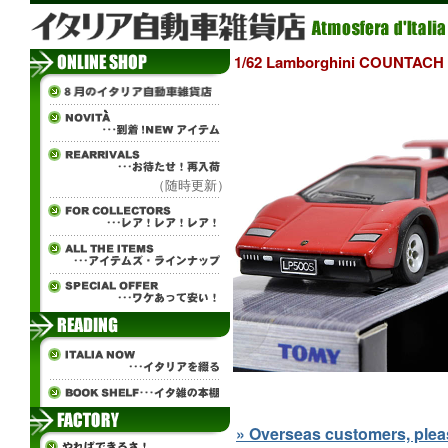
1/62 Lamborghini COU
（随時更新）
» Overseas customers, please