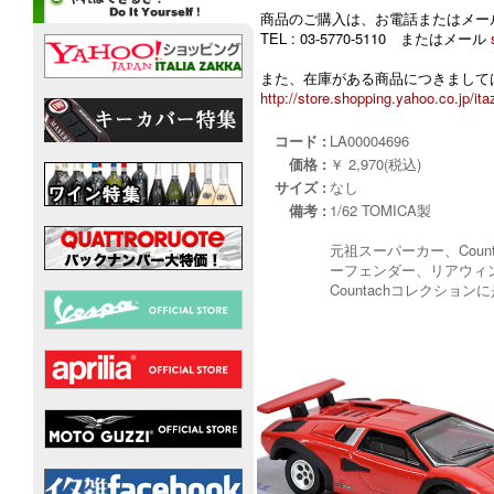
商品のご購入は、お電話またはメー
TEL : 03-5770-5110 またはメール
また、在庫がある商品につきましては
http://store.shopping.yahoo.co.jp/ita
コード :
LA00004696
価格 :
￥ 2,970(税込)
サイズ :
なし
備考 :
1/62 TOMICA製
元祖スーパーカー、Cou
ーフェンダー、リアウィン
Countachコレクショ