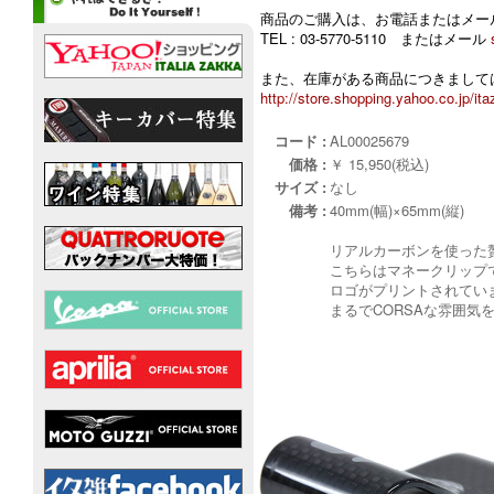
商品のご購入は、お電話またはメー
TEL : 03-5770-5110 またはメール
また、在庫がある商品につきましては
http://store.shopping.yahoo.co.jp/ita
コード :
AL00025679
価格 :
￥ 15,950(税込)
サイズ :
なし
備考 :
40mm(幅)×65mm(縦)
リアルカーボンを使った贅
こちらはマネークリップで
ロゴがプリントされていま
まるでCORSAな雰囲気