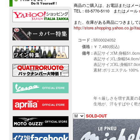
商品のご購入は、お電話またはメー
TEL : 03-5770-5110 またはメール
また、在庫がある商品につきましては
http://store.shopping.yahoo.co.jp/ita
コード :
MI00024052
価格 :
￥ 7,480(税込)
備考 :
表記サイズM:身幅51.0cm/
表記サイズL:身幅54.0cm/
表記サイズXL:身幅57.0cm
素材:ポリエステル 100
年々厳しさを増す真夏の暑
生地が、汗をすばやく乾
SOLD-OUT