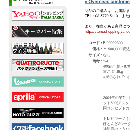
» Overseas customers
商品のご購入は、お電話ま
TEL : 03-5770-5110
また、在庫がある商品につ
http://store.shopping.yahoo
コード :
FI00022803
価格 :
￥ 500,000(税込
サイズ :
なし
備考 :
1/4
400mm(幅)×87
重さ:31.5kg
※展示されてい
2004年の第7
ット500(チ
同コンセプトカー
トレピウーノ (T
ほとんど2シー
補助席のような