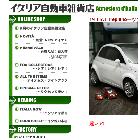
1/4 FIAT Trepiu
（随時更新）
超レア!