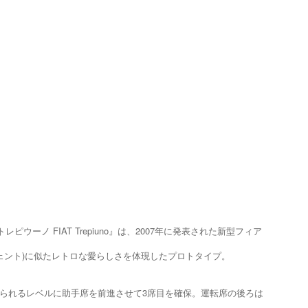
ーノ FIAT Trepiuno』は、2007年に発表された新型フィア
クエチェント)に似たレトロな愛らしさを体現したプロトタイプ。
られるレベルに助手席を前進させて3席目を確保。運転席の後ろは