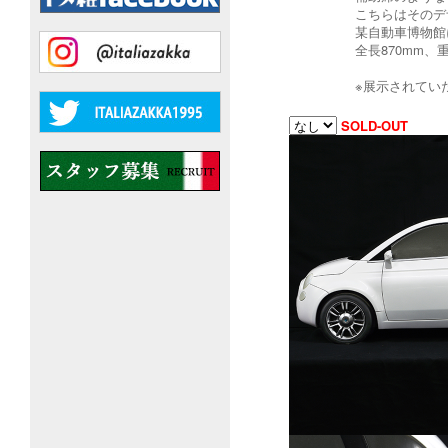
こちらはそのデ
某自動車博物館
全長870mm、
※展示されてい
SOLD-OUT