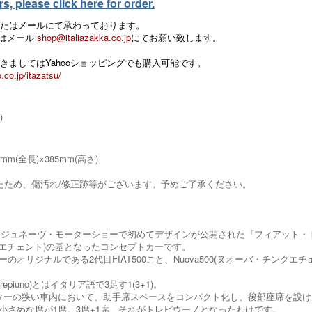
, please click here for order.
たはメールにて承わっております。
 またはメール
shop@italiazakka.co.jp
にてお願い致します。
きましてはYahooショッピングでも購入可能です。
.co.jp/itazatsu/
)
0mm(全長)×385mm(高さ)
たため、傷汚れ/修正跡等がございます。予めご了承ください。
4回ジュネーヴ・モーターショーで初めてデザインが公開された『フィアット・トレピウ
ンクエチェント)の基となったコンセプトカーです。
のオリジナルである2代目FIAT500こと、Nuova500(ヌオーバ・チン
repiuno)とはイタリア語で3足す1(3+1)。
ターの狭い車内において、助手席スペースをコンパクト化し、後部座席を設け
小さめな席が1席。3席+1席、それがトレピウーノとなったわけです。