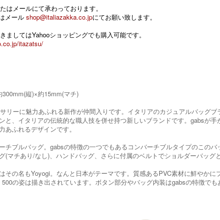
たはメールにて承わっております。
 またはメール
shop@italiazakka.co.jp
にてお願い致します。
きましてはYahooショッピングでも購入可能です。
.co.jp/itazatsu/
約300mm(縦)×約15mm(マチ)
クセサリーに魅力あふれる新作が仲間入りです。イタリアのカジュアルバッグブラ
ンと、イタリアの伝統的な職人技を併せ持つ新しいブランドです。gabsが手が
力あふれるデザインです。
ーチブルバッグ。gabsの特徴の一つでもあるコンバーチブルタイプのこの
グ(マチあり/なし)、ハンドバッグ、さらに付属のベルトでショルダーバッグ
はその名もYoyogi。なんと日本がテーマです。質感あるPVC素材に鮮や
AT 500の姿は描き出されています。ボタン部分やバッグ内装はgabsの特徴