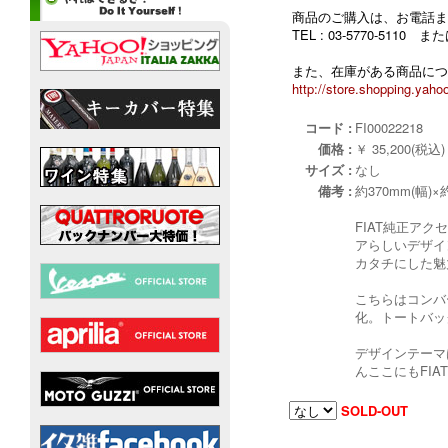
商品のご購入は、お電話ま
TEL : 03-5770-5110
また、在庫がある商品につ
http://store.shopping.yahoo
コード :
FI00022218
価格 :
￥ 35,200(税込)
サイズ :
なし
備考 :
約370mm(幅)×
FIAT純正ア
アらしいデザイ
カタチにした魅
こちらはコンバ
化。トートバッ
デザインテーマ
んここにもFI
SOLD-OUT