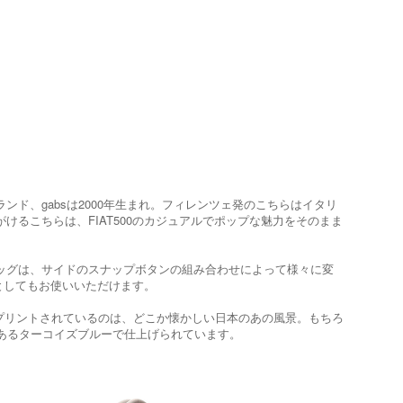
ンド、gabsは2000年生まれ。フィレンツェ発のこちらはイタリ
けるこちらは、FIAT500のカジュアルでポップな魅力をそのまま
バッグは、サイドのスナップボタンの組み合わせによって様々に変
としてもお使いいただけます。
かにプリントされているのは、どこか懐かしい日本のあの風景。もちろ
でもあるターコイズブルーで仕上げられています。