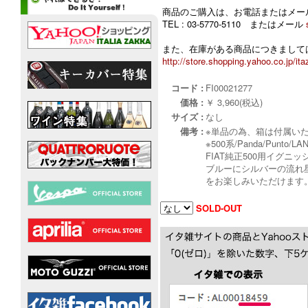
商品のご購入は、お電話またはメー
TEL : 03-5770-5110 またはメール
また、在庫がある商品につきましては
http://store.shopping.yahoo.co.jp/ita
コード :
FI00021277
価格 :
￥ 3,960(税込)
サイズ :
なし
備考 :
※単品の為、箱は付属い
※500系/Panda/Punt
FIAT純正500用イグ
ブルーにシルバーの流れ
をお楽しみいただけます
SOLD-OUT