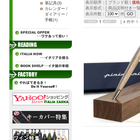
表示順序：[ ブランド順 |
価格
筆記具(3)
表示形式：[ 商品説明付き一覧
カレンダー /
表示件数：
件
ダイアリー /
手帳(1)
1
[ 4 件中 1 - 