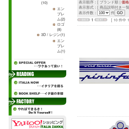
表示順序：[ ブランド順 |
価格
(10)
表示形式：[ 商品説明付き一覧
エン
表示件数：
件
ブレ
ム(2)
1
[ 10 件中 1 
ロゴ
(8)
3D / レジン(1)
エン
ブレ
ム(1)