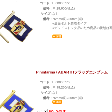
コード :
PI00005772
価格 :
￥ 28,600(税込)
サイズ:
なし
備考 :
76mm(幅)×35mm(縦)
※裏面ボルト装着タイプ
※デッドストック品のため商品の状態は
Pininfarina / ABARTHフラッグエンブレム
ж
コード :
PI00005776
価格 :
￥ 18,260(税込)
サイズ:
なし
備考 :
76mm(幅)×35mm(縦)
SOLD-OUT