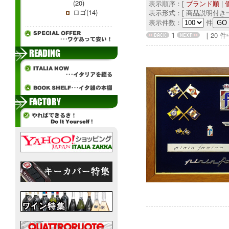
(20)
表示順序：[
ブランド順
|
ロゴ(14)
表示形式：[ 商品説明付き一
表示件数：
件
1
[ 20 件中 