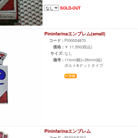
SOLD-OUT
Pininfarinaエンブレム(small)
コード :
PI00024870
価格 :
￥ 11,550(税込)
サイズ:
なし
備考 :
11mm(幅)×26mm(縦)
ボルト&ナットタイプ
Pininfarinaエンブレム
コード :
PI00005762