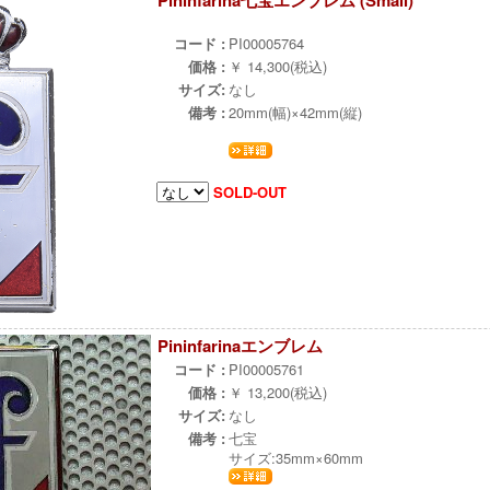
Pininfarina七宝エンブレム (Small)
ж
コード :
PI00005764
価格 :
￥ 14,300(税込)
サイズ:
なし
備考 :
20mm(幅)×42mm(縦)
SOLD-OUT
Pininfarinaエンブレム
コード :
PI00005761
価格 :
￥ 13,200(税込)
サイズ:
なし
備考 :
七宝
サイズ:35mm×60mm