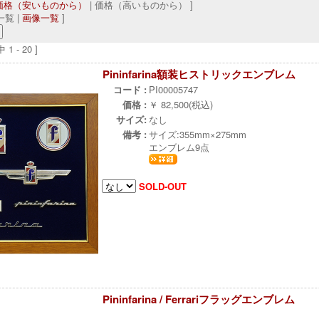
価格（安いものから）
| 価格（高いものから） ]
覧 |
画像一覧
]
1 - 20 ]
Pininfarina額装ヒストリックエンブレム
コード :
PI00005747
価格 :
￥ 82,500(税込)
サイズ:
なし
備考 :
サイズ:355mm×275mm
エンブレム9点
SOLD-OUT
Pininfarina / Ferrariフラッグエンブレム
ж