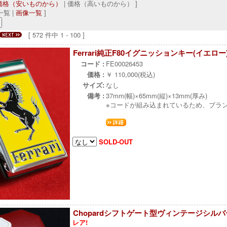
価格（安いものから）
| 価格（高いものから） ]
覧 |
画像一覧
]
[ 572 件中 1 - 100 ]
Ferrari純正F80イグニッションキー(イエロー
コード :
FE00026453
価格 :
￥ 110,000(税込)
サイズ:
なし
備考 :
37mm(幅)×65mm(縦)×13mm(厚み)
※コードが組み込まれているため、ブラ
SOLD-OUT
Chopardシフトゲート型ヴィンテージシル
レア!