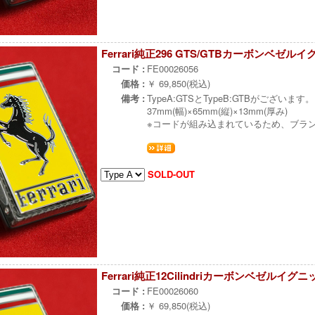
Ferrari純正296 GTS/GTBカーボンベゼ
コード :
FE00026056
価格 :
￥ 69,850(税込)
備考 :
TypeA:GTSとTypeB:GTBがございます。
37mm(幅)×65mm(縦)×13mm(厚み)
※コードが組み込まれているため、ブラ
SOLD-OUT
Ferrari純正12Cilindriカーボンベゼルイ
コード :
FE00026060
価格 :
￥ 69,850(税込)