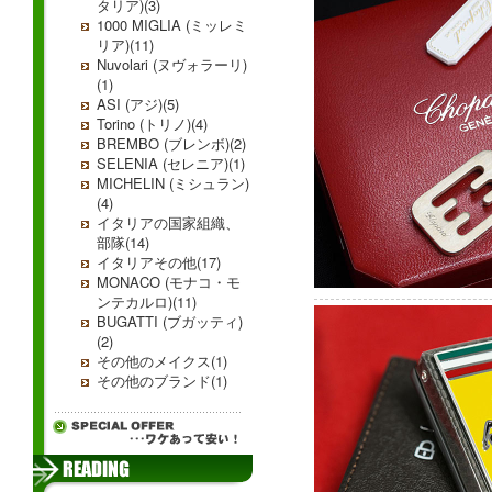
タリア)(3)
1000 MIGLIA (ミッレミ
リア)(11)
Nuvolari (ヌヴォラーリ)
(1)
ASI (アジ)(5)
Torino (トリノ)(4)
BREMBO (ブレンボ)(2)
SELENIA (セレニア)(1)
MICHELIN (ミシュラン)
(4)
イタリアの国家組織、
部隊(14)
イタリアその他(17)
MONACO (モナコ・モ
ンテカルロ)(11)
BUGATTI (ブガッティ)
(2)
その他のメイクス(1)
その他のブランド(1)