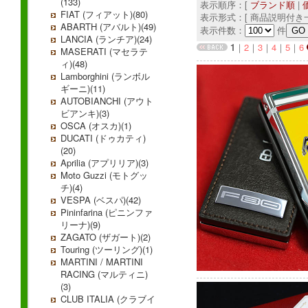
(133)
表示順序：[
ブランド順
|
FIAT (フィアット)(80)
表示形式：[ 商品説明付き一
ABARTH (アバルト)(49)
表示件数：
件
LANCIA (ランチア)(24)
1
｜
2
｜
3
｜
4
｜
5
｜
6
MASERATI (マセラテ
ィ)(48)
Lamborghini (ランボル
ギーニ)(11)
AUTOBIANCHI (アウト
ビアンキ)(3)
OSCA (オスカ)(1)
DUCATI (ドゥカティ)
(20)
Aprilia (アプリリア)(3)
Moto Guzzi (モトグッ
チ)(4)
VESPA (ベスパ)(42)
Pininfarina (ピニンファ
リーナ)(9)
ZAGATO (ザガート)(2)
Touring (ツーリング)(1)
MARTINI / MARTINI
RACING (マルティニ)
(3)
CLUB ITALIA (クラブイ