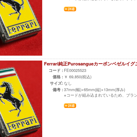
Ferrari純正Purosangueカーボンベゼル
コード :
FE00025523
価格 :
￥ 69,850(税込)
サイズ:
なし
備考 :
37mm(幅)×65mm(縦)×13mm(厚み)
※コードが組み込まれているため、ブラ