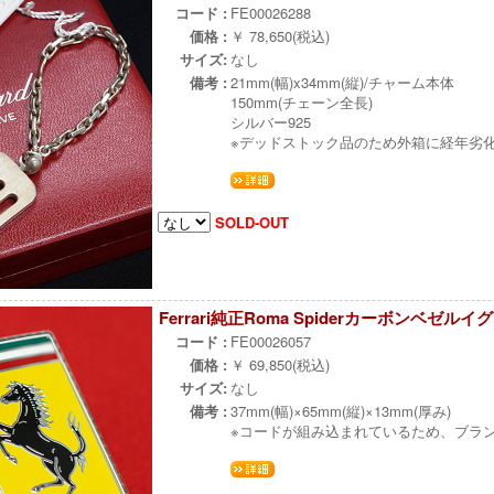
コード :
FE00026288
価格 :
￥ 78,650(税込)
サイズ:
なし
備考 :
21mm(幅)x34mm(縦)/チャーム本体
150mm(チェーン全長)
シルバー925
※デッドストック品のため外箱に経年劣
SOLD-OUT
Ferrari純正Roma Spiderカーボンベゼ
コード :
FE00026057
価格 :
￥ 69,850(税込)
サイズ:
なし
備考 :
37mm(幅)×65mm(縦)×13mm(厚み)
※コードが組み込まれているため、ブラ