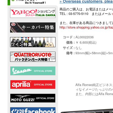
» Overseas customers, please
商品のご購入は、お電話またはメー
TEL : 03-5770-5110 またはメール
また、在庫がある商品につきましては
http://store.shopping.yahoo.co.jp/ita
コード :
AL00022036
価格 :
￥ 6,600(税込)
サイズ :
なし
備考 :
93mm(幅)×58mm(縦)×5
Alfa Romeo純正
ィなイメージたっぷりの
また、内部にはAlfa R