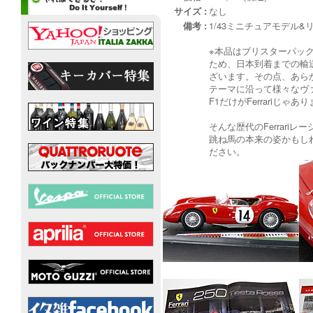
サイズ :
なし
備考 :
1/43ミニチュアモデル
※本品はブリスターパッ
ため、日本到着までの輸
ざいます。その点、あら
テーマに沿って様々なヴァリエ
F1だけがFerrariじ
そんな歴代のFerrari
跳ね馬の本来の姿かもし
ださい。